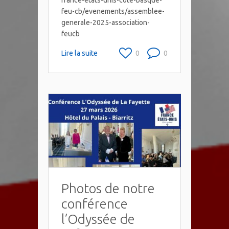
france-etats-unis-cote-basque-
feu-cb/evenements/assemblee-
generale-2025-association-
feucb
Lire la suite
0
0
Photos de notre
conférence
l’Odyssée de