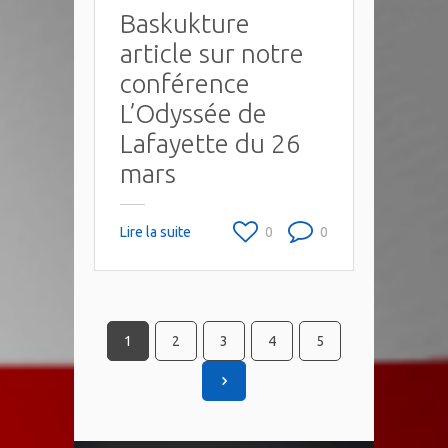
Baskukture
article sur notre
conférence
L’Odyssée de
Lafayette du 26
mars
Lire la suite
0
0
1
2
3
4
5