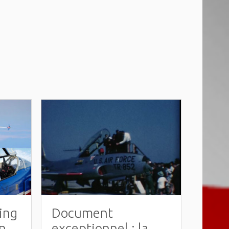
ing
Document
n
exceptionnel : la