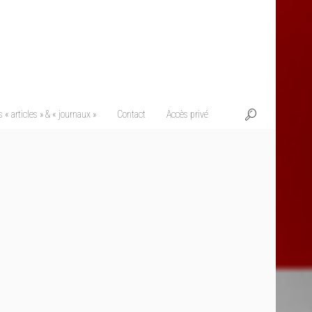
 « articles » & « journaux »
Contact
Accès privé