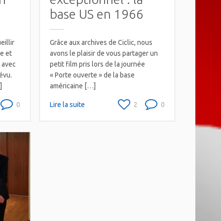
base US en 1966
illir
Grâce aux archives de Ciclic, nous
e et
avons le plaisir de vous partager un
 avec
petit film pris lors de la journée
évu.
« Porte ouverte » de la base
]
américaine […]
0
Lire la suite
2
0