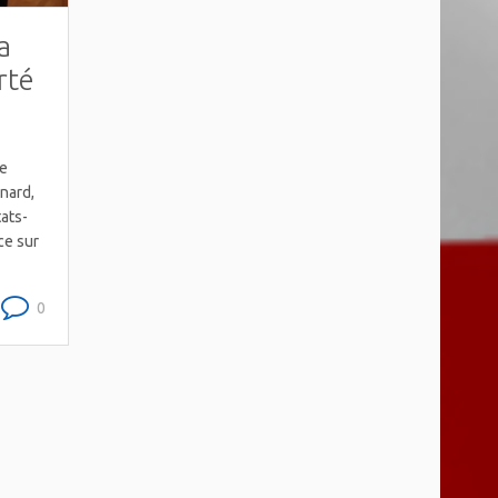
a
rté
ne
nard,
tats-
ce sur
0