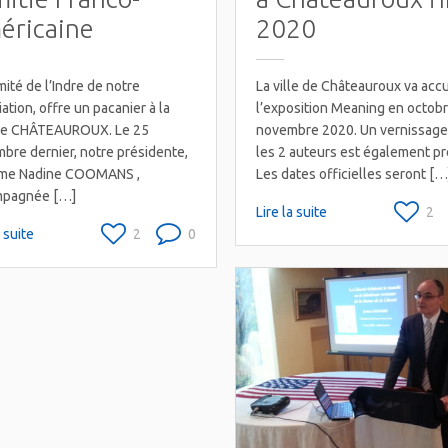
éricaine
2020
ité de l’Indre de notre
La ville de Châteauroux va accue
ation, offre un pacanier à la
l’exposition Meaning en octobr
 de CHÂTEAUROUX. Le 25
novembre 2020. Un vernissage
bre dernier, notre présidente,
les 2 auteurs est également pr
me Nadine COOMANS ,
Les dates officielles seront […
mpagnée […]
Lire la suite
2
a suite
2
0