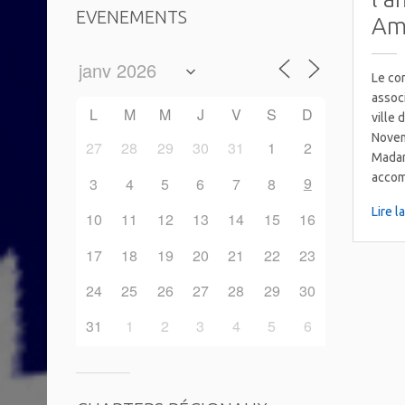
EVENEMENTS
Am
Le com
associ
L
M
M
J
V
S
D
ville
Novem
27
28
29
30
31
1
2
Mada
acco
9
3
4
5
6
7
8
Lire l
10
11
12
13
14
15
16
17
18
19
20
21
22
23
24
25
26
27
28
29
30
31
1
2
3
4
5
6