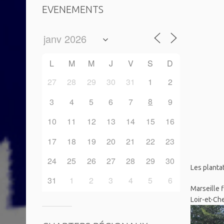
EVENEMENTS
L
M
M
J
V
S
D
27
28
29
30
31
1
2
8
3
4
5
6
7
9
10
11
12
13
14
15
16
17
18
19
20
21
22
23
24
25
26
27
28
29
30
Les plantat
31
1
2
3
4
5
6
Marseille 
Loir-et-Ch