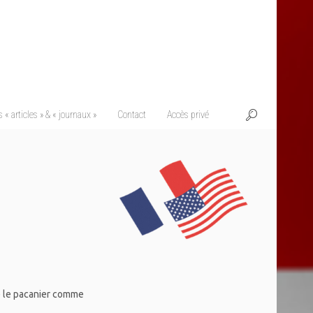
 « articles » & « journaux »
Contact
Accès privé
re le pacanier comme