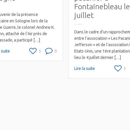
Fontainebleau le
juillet
uvenir de la présence
caine en Sologne lors de la
e Guerre, le colonel Andrew K.
Dans le cadre d’un rapproche
n, attaché de l’Air près de
entre l’association « Les Pacan
assade, a participé […]
Jefferson » et de l’association
a suite
5
0
Etats-Unis, une 1ère plantation
lieu le 4 juillet dernier […]
Lire la suite
3