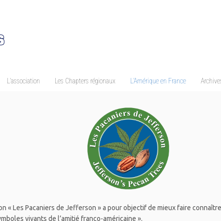
L’association
Les Chapters régionaux
L’Amérique en France
Archives
ion « Les Pacaniers de Jefferson » a pour objectif de mieux faire connaît
ymboles vivants de l’amitié franco-américaine ».