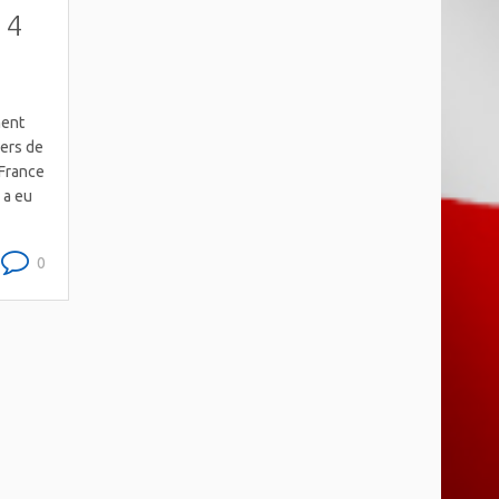
 4
ment
iers de
 France
 a eu
0