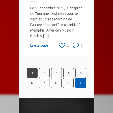
Le 13 décembre 2025, le chapter
de Touraine s’est réuni pour le
dernier Coffee Morning de
l’année. Une conférence intitulée
Memphis, American Music in
Black & […]
Lire la suite
2
0
1
2
3
4
5
6
7
8
9