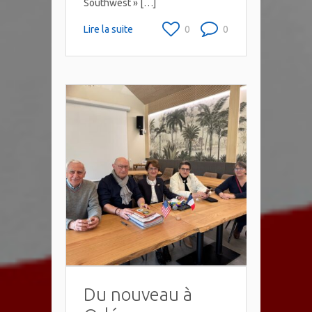
Southwest » […]
Lire la suite
0
0
Du nouveau à