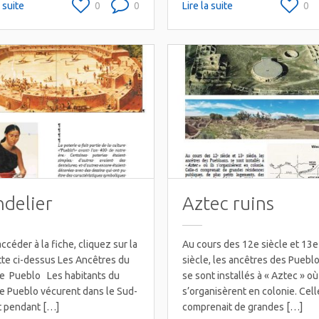
a suite
0
0
Lire la suite
0
delier
Aztec ruins
ccéder à la fiche, cliquez sur la
Au cours des 12e siècle et 13e
tte ci-dessus Les Ancêtres du
siècle, les ancêtres des Puebl
e Pueblo Les habitants du
se sont installés à « Aztec » où 
e Pueblo vécurent dans le Sud-
s’organisèrent en colonie. Cell
 pendant […]
comprenait de grandes […]