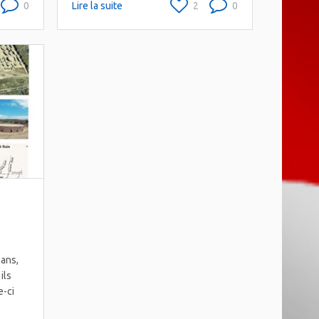
0
Lire la suite
2
0
oans,
ils
e-ci