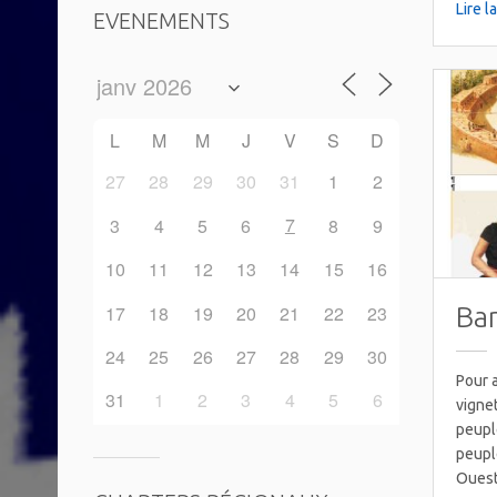
Lire l
EVENEMENTS
L
M
M
J
V
S
D
27
28
29
30
31
1
2
7
3
4
5
6
8
9
10
11
12
13
14
15
16
17
18
19
20
21
22
23
Ban
24
25
26
27
28
29
30
Pour a
31
1
2
3
4
5
6
vigne
peupl
peupl
Ouest