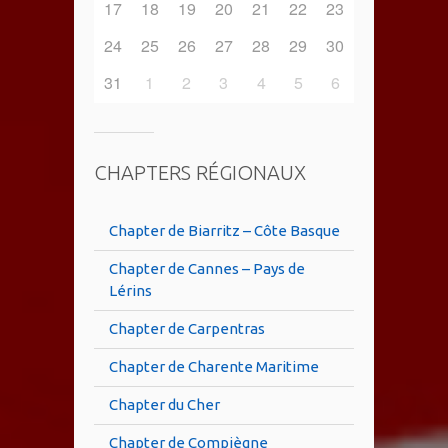
17
18
19
20
21
22
23
24
25
26
27
28
29
30
31
1
2
3
4
5
6
CHAPTERS RÉGIONAUX
Chapter de Biarritz – Côte Basque
Chapter de Cannes – Pays de
Lérins
Chapter de Carpentras
Chapter de Charente Maritime
Chapter du Cher
Chapter de Compiègne