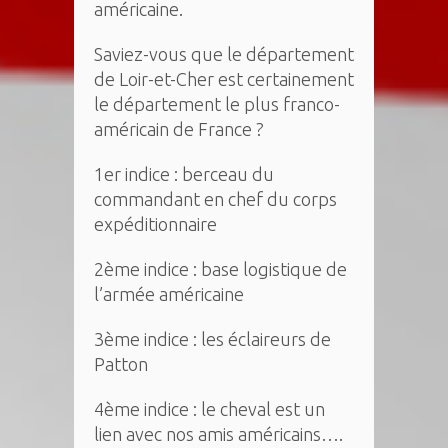
américaine.
Saviez-vous que le département
de Loir-et-Cher est certainement
le département le plus franco-
américain de France ?
1er indice : berceau du
commandant en chef du corps
expéditionnaire
2ème indice : base logistique de
l’armée américaine
3ème indice : les éclaireurs de
Patton
4ème indice : le cheval est un
lien avec nos amis américains….