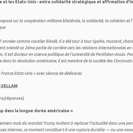
ce et les États-Unis : entre solidarité stratégique et affirmation d’
repose sur la coopération militaire bilatérale, la solidarité, la cohésion et 
ique
7 années comme cavalier blindé. Il a été tour à tour Spahis, Hussard, chas
ent orienté sa 2ème partie de carrière vers les relations internationales e
es.
Il est docteur en science politique de l’université de Panthéon-Assas. P
e dans la révolution américaine, il est membre de la société des Cincinnati 
« France Etats-Unis »
avec séance de dédicaces
D-SELLAM
ons/réponses)
mp dans la longue durée américaine »
remiers mois du mandat Trump invitent à replacer l’actualité dans une pers
ques internes, ce moment constitue-t-il une rupture durable — ou une nou