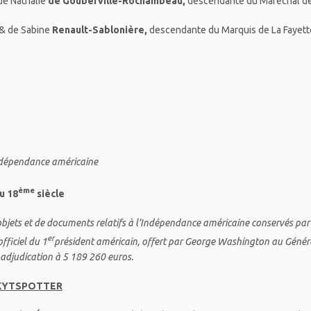
de Nathalie
de Gouberville-Rochambeau,
descendante du Maréchal d
& de Sabine
Renault-Sablonière,
descendante du Marquis de La Fayett
’Indépendance américaine
ème
u 18
siècle
jets et de documents relatifs à l’Indépendance américaine conservés par les
er
fficiel du 1
président américain, offert par George Washington au Génér
 adjudication à 5 189 260 euros.
e KYTSPOTTER