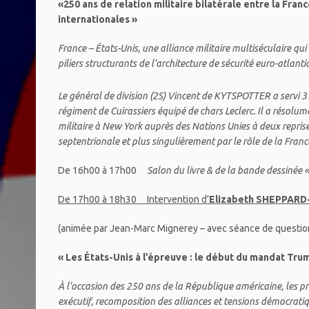
«
250 ans de relation militaire bilatérale entre la Fran
internationales
»
France – États-Unis, une alliance militaire multiséculaire qui 
piliers structurants de l’architecture de sécurité euro-atlant
Le général de division (2S) Vincent de KYTSPOTTER a servi 3
régiment de Cuirassiers équipé de chars Leclerc. Il a résolum
militaire à New York auprès des Nations Unies à deux repris
septentrionale et plus singulièrement par le rôle de la Franc
De 16h00 à 17h00
Salon du livre & de la bande dessinée 
De 17h00 à 18h30 Intervention d’
Elizabeth SHEPPAR
(animée par Jean-Marc Mignerey – avec séance de questi
« Les États-Unis à l’épreuve : le début du mandat Tru
À l’occasion des 250 ans de la République américaine, les p
exécutif, recomposition des alliances et tensions démocrati