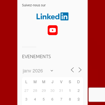
​Suivez-nous sur
EVENEMENTS
L
M
M
J
V
S
D
27
28
29
30
31
1
2
9
3
4
5
6
7
8