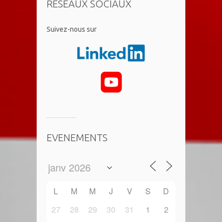
RÉSEAUX SOCIAUX
​Suivez-nous sur
EVENEMENTS
L
M
M
J
V
S
D
27
28
29
30
31
1
2