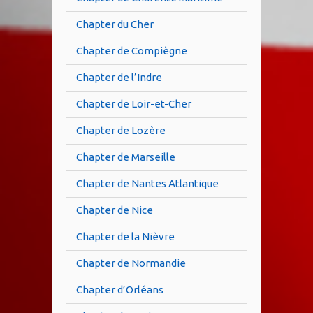
Chapter du Cher
Chapter de Compiègne
Chapter de l’Indre
Chapter de Loir-et-Cher
Chapter de Lozère
Chapter de Marseille
Chapter de Nantes Atlantique
Chapter de Nice
Chapter de la Nièvre
Chapter de Normandie
Chapter d’Orléans