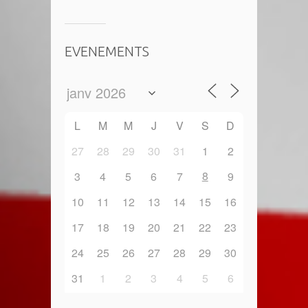
EVENEMENTS
L
M
M
J
V
S
D
27
28
29
30
31
1
2
8
3
4
5
6
7
9
10
11
12
13
14
15
16
17
18
19
20
21
22
23
24
25
26
27
28
29
30
31
1
2
3
4
5
6