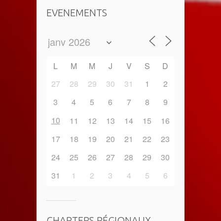
EVENEMENTS
L
M
M
J
V
S
D
27
28
29
30
31
1
2
3
4
5
6
7
8
9
10
11
12
13
14
15
16
17
18
19
20
21
22
23
24
25
26
27
28
29
30
31
1
2
3
4
5
6
CHAPTERS RÉGIONAUX