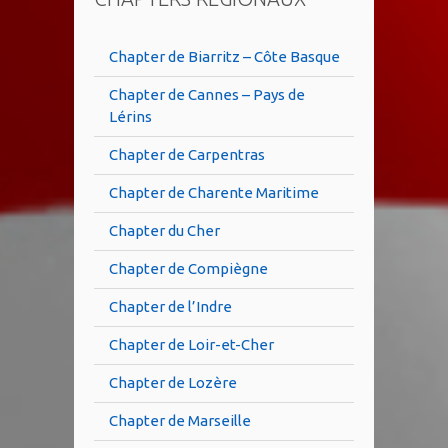
Chapter de Biarritz – Côte Basque
Chapter de Cannes – Pays de
Lérins
Chapter de Carpentras
Chapter de Charente Maritime
Chapter du Cher
Chapter de Compiègne
Chapter de l’Indre
Chapter de Loir-et-Cher
Chapter de Lozère
Chapter de Marseille