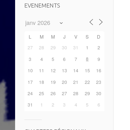
EVENEMENTS
L
M
M
J
V
S
D
27
28
29
30
31
1
2
8
3
4
5
6
7
9
10
11
12
13
14
15
16
17
18
19
20
21
22
23
24
25
26
27
28
29
30
31
1
2
3
4
5
6