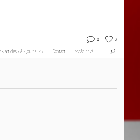
0
2
 « articles » & « journaux »
Contact
Accès privé