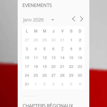
EVENEMENTS
L
M
M
J
V
S
D
27
28
29
30
31
1
2
7
3
4
5
6
8
9
10
11
12
13
14
15
16
17
18
19
20
21
22
23
24
25
26
27
28
29
30
31
1
2
3
4
5
6
CHAPTERS RÉGIONAUX