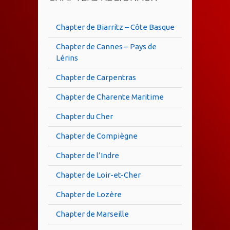
Chapter de Biarritz – Côte Basque
Chapter de Cannes – Pays de
Lérins
Chapter de Carpentras
Chapter de Charente Maritime
Chapter du Cher
Chapter de Compiègne
Chapter de l’Indre
Chapter de Loir-et-Cher
Chapter de Lozère
Chapter de Marseille