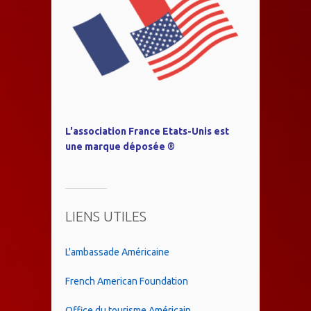
L'association France Etats-Unis est
une marque déposée ®
LIENS UTILES
L'ambassade Américaine
French American Foundation
Office du tourisme Américain