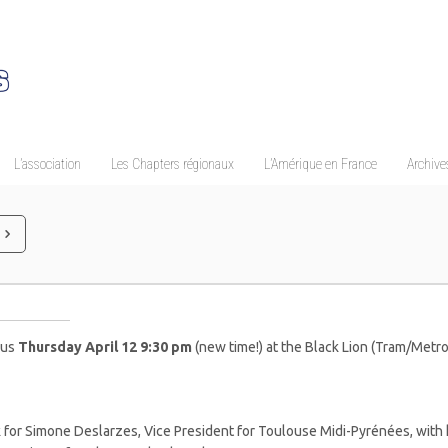
L’association
Les Chapters régionaux
L’Amérique en France
Archives
 us
Thursday April 12 9:30 pm
(new time!) at the Black Lion (Tram/Metro
 for Simone Deslarzes, Vice President for Toulouse Midi-Pyrénées, with h