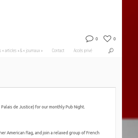
0
0
 « articles » & « journaux »
Contact
Accès privé
 Palais de Justice) for our monthly Pub Night.
er American flag, and join a relaxed group of French