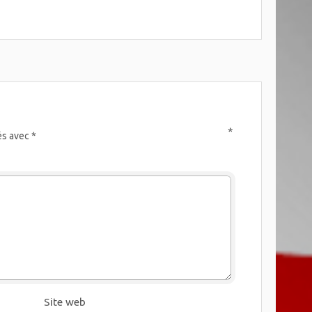
*
és avec
*
Site web