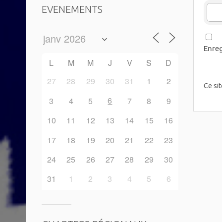
EVENEMENTS
Enreg
L
M
M
J
V
S
D
27
28
29
30
31
1
2
Ce sit
6
3
4
5
7
8
9
10
11
12
13
14
15
16
17
18
19
20
21
22
23
24
25
26
27
28
29
30
31
1
2
3
4
5
6