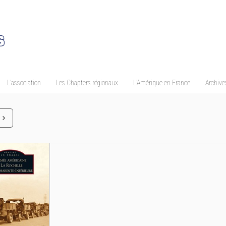
L’association
Les Chapters régionaux
L’Amérique en France
Archives