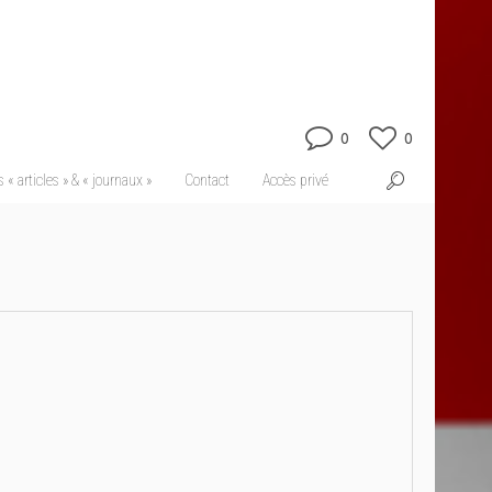
0
0
 « articles » & « journaux »
Contact
Accès privé