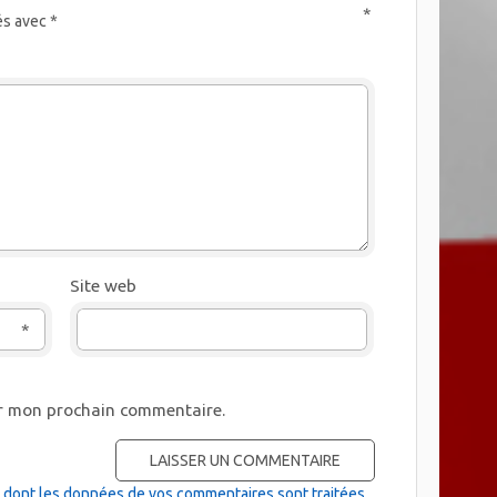
*
és avec
*
Site web
*
ur mon prochain commentaire.
on dont les données de vos commentaires sont traitées
.