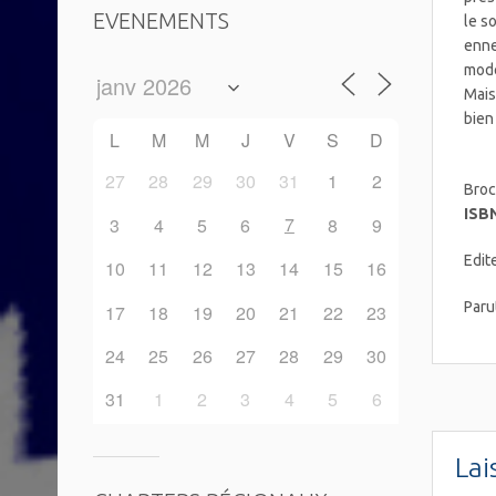
EVENEMENTS
le s
enne
mode
Mais
bien
L
M
M
J
V
S
D
27
28
29
30
31
1
2
Broc
ISB
7
3
4
5
6
8
9
Edit
10
11
12
13
14
15
16
Paru
17
18
19
20
21
22
23
24
25
26
27
28
29
30
31
1
2
3
4
5
6
Lai