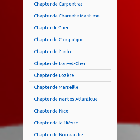
Chapter de Carpentras
Chapter de Charente Maritime
Chapter du Cher
Chapter de Compiègne
Chapter de l’Indre
Chapter de Loir-et-Cher
Chapter de Lozère
Chapter de Marseille
Chapter de Nantes Atlantique
Chapter de Nice
Chapter de la Nièvre
Chapter de Normandie