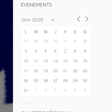
EVENEMENTS
L
M
M
J
V
S
D
27
28
29
30
31
1
2
7
3
4
5
6
8
9
10
11
12
13
14
15
16
17
18
19
20
21
22
23
24
25
26
27
28
29
30
31
1
2
3
4
5
6