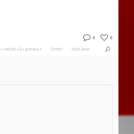
0
0
 « articles » & « journaux »
Contact
Accès privé