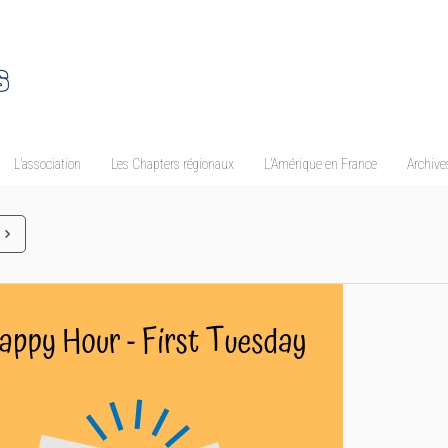
L’association
Les Chapters régionaux
L’Amérique en France
Archives