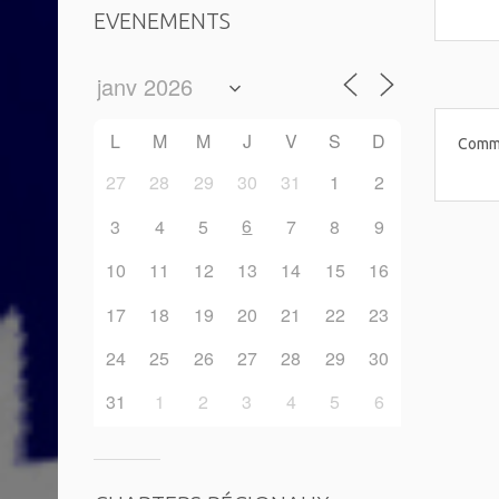
EVENEMENTS
L
M
M
J
V
S
D
Comme
27
28
29
30
31
1
2
6
3
4
5
7
8
9
10
11
12
13
14
15
16
17
18
19
20
21
22
23
24
25
26
27
28
29
30
31
1
2
3
4
5
6