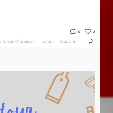
0
0
 « articles » & « journaux »
Contact
Accès privé