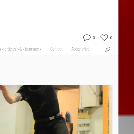
0
0
 « articles » & « journaux »
Contact
Accès privé