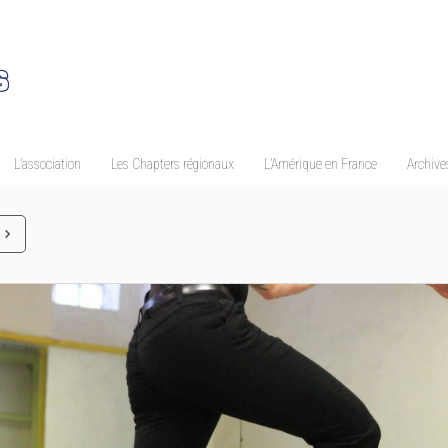
L’association
Les Chapters régionaux
L’Amérique en France
Archives