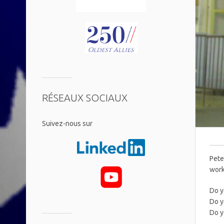
RÉSEAUX SOCIAUX
​Suivez-nous sur
Pete
work
Do y
Do y
Do y