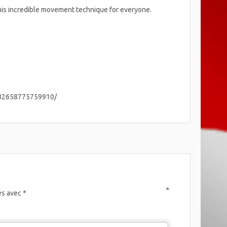
this incredible movement technique for everyone.
/182658775759910/
*
és avec
*