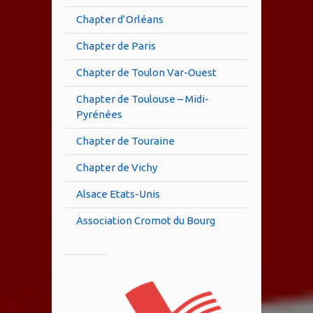
Chapter d’Orléans
Chapter de Paris
Chapter de Toulon Var-Ouest
Chapter de Toulouse – Midi-
Pyrénées
Chapter de Touraine
Chapter de Vichy
Alsace Etats-Unis
Association Cromot du Bourg