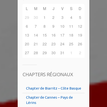
L
M
M
J
V
S
D
29
30
1
2
3
4
5
6
7
8
9
10
11
12
13
14
15
16
17
18
19
20
21
22
23
24
25
26
27
28
29
30
31
1
2
CHAPTERS RÉGIONAUX
Chapter de Biarritz – Côte Basque
Chapter de Cannes – Pays de
Lérins