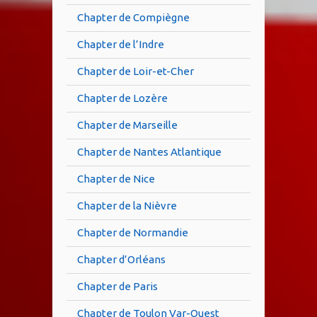
Chapter de Compiègne
Chapter de l’Indre
Chapter de Loir-et-Cher
Chapter de Lozère
Chapter de Marseille
Chapter de Nantes Atlantique
Chapter de Nice
Chapter de la Nièvre
Chapter de Normandie
Chapter d’Orléans
Chapter de Paris
Chapter de Toulon Var-Ouest