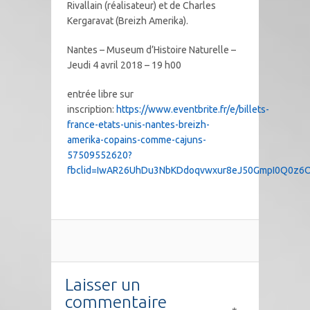
Rivallain (réalisateur) et de Charles
Kergaravat (Breizh Amerika).
Nantes – Museum d’Histoire Naturelle –
Jeudi 4 avril 2018 – 19 h00
entrée libre sur
inscription:
https://www.eventbrite.fr/e/billets-
france-etats-unis-nantes-breizh-
amerika-copains-comme-cajuns-
57509552620?
fbclid=IwAR26UhDu3NbKDdoqvwxur8eJ50GmpI0Q0z6O
Laisser un
commentaire