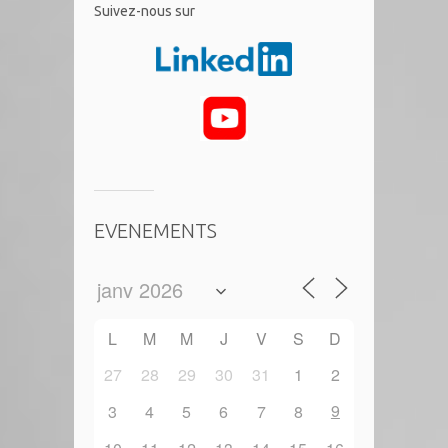
​Suivez-nous sur
EVENEMENTS
L
M
M
J
V
S
D
27
28
29
30
31
1
2
9
3
4
5
6
7
8