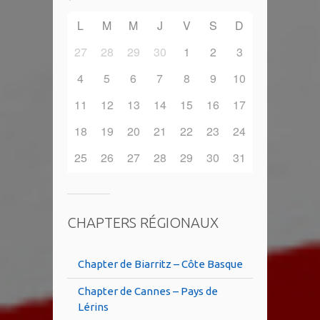
L
M
M
J
V
S
D
27
28
29
30
1
2
3
4
5
6
7
8
9
10
11
12
13
14
15
16
17
18
19
20
21
22
23
24
25
26
27
28
29
30
31
CHAPTERS RÉGIONAUX
Chapter de Biarritz – Côte Basque
Chapter de Cannes – Pays de
Lérins