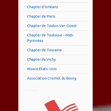
Chapter d’Orléans
Chapter de Paris
Chapter de Toulon Var-Ouest
Chapter de Toulouse – Midi-
Pyrénées
Chapter de Touraine
Chapter de Vichy
Alsace Etats-Unis
Association Cromot du Bourg