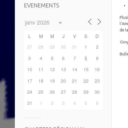
EVENEMENTS
Plus
l’Am
de l
L
M
M
J
V
S
D
Cong
27
28
29
30
31
1
2
Bull
8
3
4
5
6
7
9
10
11
12
13
14
15
16
17
18
19
20
21
22
23
24
25
26
27
28
29
30
31
1
2
3
4
5
6