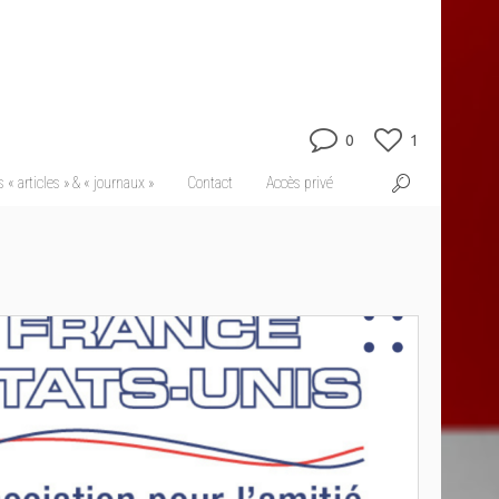
0
1
 « articles » & « journaux »
Contact
Accès privé