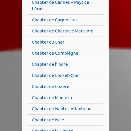
Chapter de Cannes – Pays de
Lérins
Chapter de Carpentras
Chapter de Charente Maritime
Chapter du Cher
Chapter de Compiègne
Chapter de l’Indre
Chapter de Loir-et-Cher
Chapter de Lozère
Chapter de Marseille
Chapter de Nantes Atlantique
Chapter de Nice
Chapter de la Nièvre