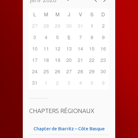
L
M
M
J
V
S
D
27
28
29
30
31
1
2
6
3
4
5
7
8
9
10
11
12
13
14
15
16
17
18
19
20
21
22
23
24
25
26
27
28
29
30
31
1
2
3
4
5
6
CHAPTERS RÉGIONAUX
Chapter de Biarritz – Côte Basque