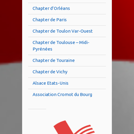
Chapter d’Orléans
Chapter de Paris
Chapter de Toulon Var-Ouest
Chapter de Toulouse – Midi-
Pyrénées
Chapter de Touraine
Chapter de Vichy
Alsace Etats-Unis
Association Cromot du Bourg