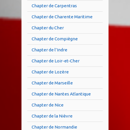
Chapter de Carpentras
Chapter de Charente Maritime
Chapter du Cher
Chapter de Compiègne
Chapter de l’Indre
Chapter de Loir-et-Cher
Chapter de Lozère
Chapter de Marseille
Chapter de Nantes Atlantique
Chapter de Nice
Chapter de la Nièvre
Chapter de Normandie