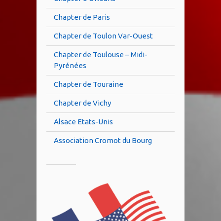
Chapter de Paris
Chapter de Toulon Var-Ouest
Chapter de Toulouse – Midi-
Pyrénées
Chapter de Touraine
Chapter de Vichy
Alsace Etats-Unis
Association Cromot du Bourg