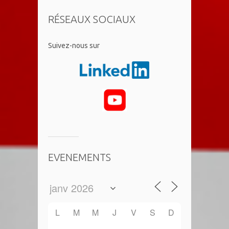
RÉSEAUX SOCIAUX
​Suivez-nous sur
EVENEMENTS
L
M
M
J
V
S
D