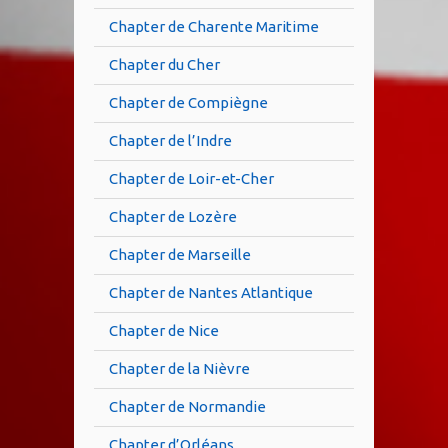
Chapter de Charente Maritime
Chapter du Cher
Chapter de Compiègne
Chapter de l’Indre
Chapter de Loir-et-Cher
Chapter de Lozère
Chapter de Marseille
Chapter de Nantes Atlantique
Chapter de Nice
Chapter de la Nièvre
Chapter de Normandie
Chapter d’Orléans