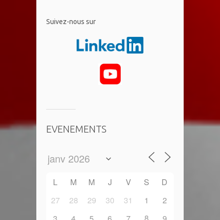
​Suivez-nous sur
EVENEMENTS
L
M
M
J
V
S
D
27
28
29
30
31
1
2
8
3
4
5
6
7
9