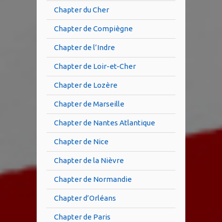
Chapter du Cher
Chapter de Compiègne
Chapter de l’Indre
Chapter de Loir-et-Cher
Chapter de Lozère
Chapter de Marseille
Chapter de Nantes Atlantique
Chapter de Nice
Chapter de la Nièvre
Chapter de Normandie
Chapter d’Orléans
Chapter de Paris