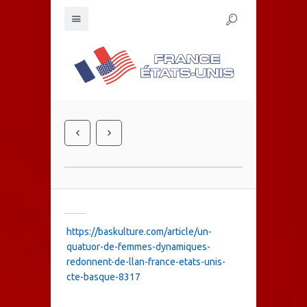
https://baskulture.com/article/un-
quatuor-de-femmes-dynamiques-
redonnent-de-llan-france-etats-unis-
cte-basque-8317