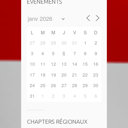
EVENEMENTS
L
M
M
J
V
S
D
27
28
29
30
31
1
2
6
3
4
5
7
8
9
10
11
12
13
14
15
16
17
18
19
20
21
22
23
24
25
26
27
28
29
30
31
1
2
3
4
5
6
CHAPTERS RÉGIONAUX