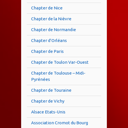
Chapter de Nice
Chapter de la Nièvre
Chapter de Normandie
Chapter d’Orléans
Chapter de Paris
Chapter de Toulon Var-Ouest
Chapter de Toulouse – Midi-
Pyrénées
Chapter de Touraine
Chapter de Vichy
Alsace Etats-Unis
Association Cromot du Bourg