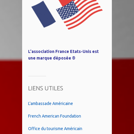
L'association France Etats-Unis est
une marque déposée ®
LIENS UTILES
L'ambassade Américaine
French American Foundation
Office du tourisme Américain