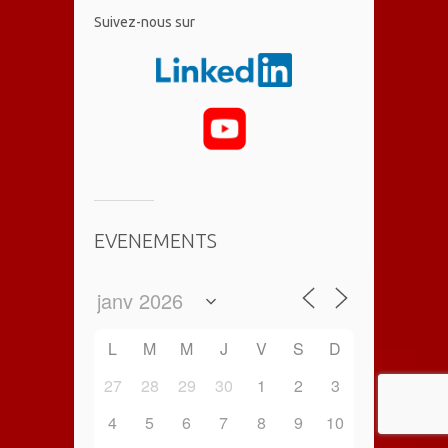
​Suivez-nous sur
EVENEMENTS
L
M
M
J
V
S
D
27
28
29
30
1
2
3
4
5
6
7
8
9
10