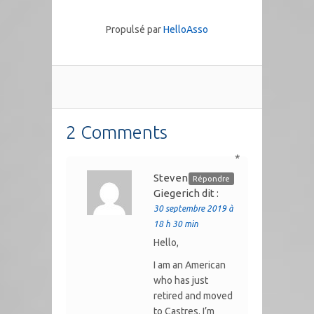
Propulsé par
HelloAsso
2 Comments
*
Steven
Répondre
Giegerich
dit :
30 septembre 2019 à
18 h 30 min
Hello,
I am an American
who has just
retired and moved
to Castres. I’m