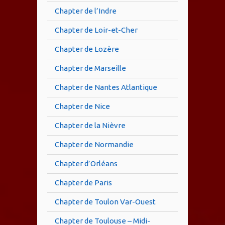
Chapter de l’Indre
Chapter de Loir-et-Cher
Chapter de Lozère
Chapter de Marseille
Chapter de Nantes Atlantique
Chapter de Nice
Chapter de la Nièvre
Chapter de Normandie
Chapter d’Orléans
Chapter de Paris
Chapter de Toulon Var-Ouest
Chapter de Toulouse – Midi-