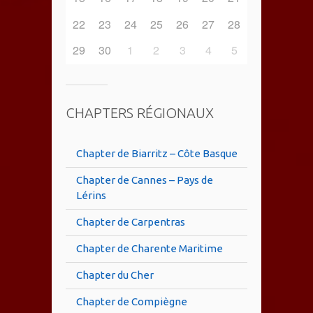
22
23
24
25
26
27
28
29
30
1
2
3
4
5
CHAPTERS RÉGIONAUX
Chapter de Biarritz – Côte Basque
Chapter de Cannes – Pays de
Lérins
Chapter de Carpentras
Chapter de Charente Maritime
Chapter du Cher
Chapter de Compiègne