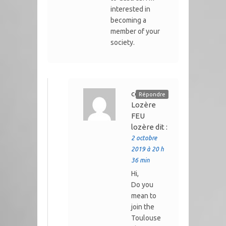
interested in
becoming a
member of your
society.
comité de
Répondre
Lozère
FEU
lozère
dit :
2 octobre
2019 à 20 h
36 min
Hi,
Do you
mean to
join the
Toulouse