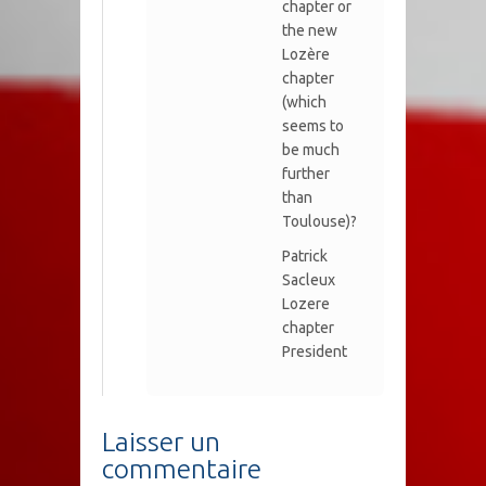
chapter or
the new
Lozère
chapter
(which
seems to
be much
further
than
Toulouse)?
Patrick
Sacleux
Lozere
chapter
President
Laisser un
commentaire