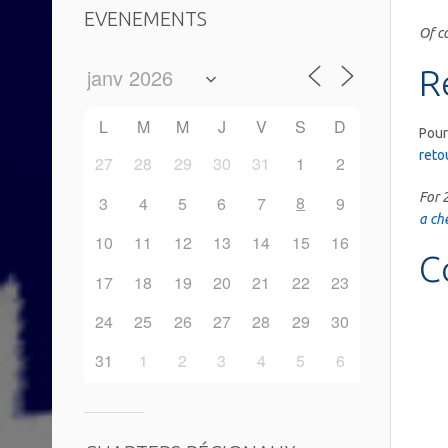
EVENEMENTS
Of c
R
L
M
M
J
V
S
D
Pour
reto
27
28
29
30
31
1
2
For 
8
3
4
5
6
7
9
a ch
10
11
12
13
14
15
16
C
17
18
19
20
21
22
23
24
25
26
27
28
29
30
31
1
2
3
4
5
6