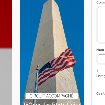
Comm
Nom
Enreg
Ce sit