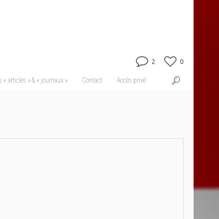
2
0
 « articles » & « journaux »
Contact
Accès privé