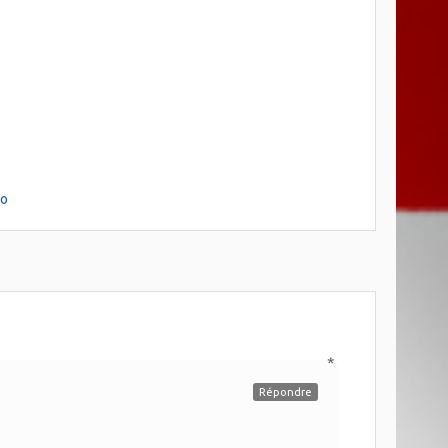
so
*
Répondre