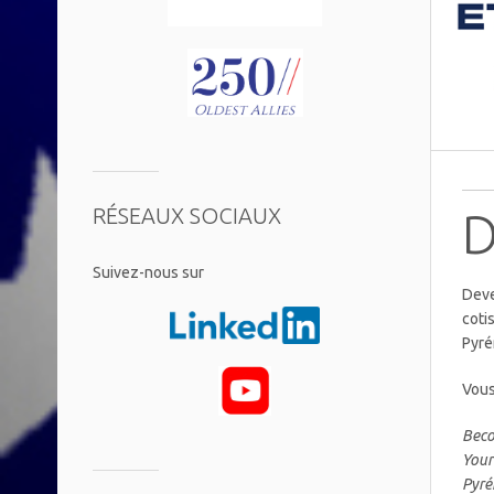
RÉSEAUX SOCIAUX
D
​Suivez-nous sur
Deve
coti
Pyré
Vous
Beco
Your
Pyré