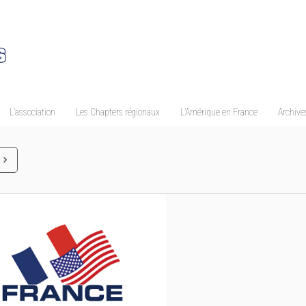
L’association
Les Chapters régionaux
L’Amérique en France
Archives