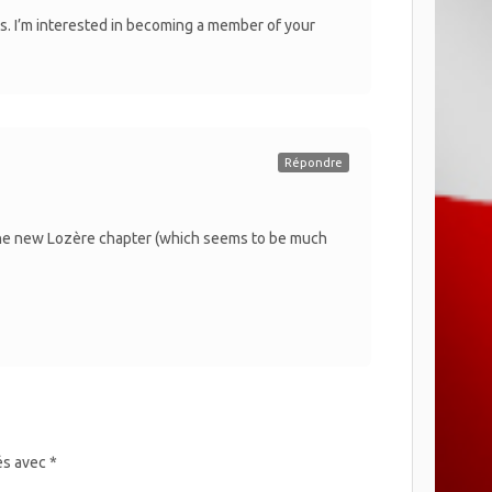
s. I’m interested in becoming a member of your
Répondre
the new Lozère chapter (which seems to be much
és avec
*