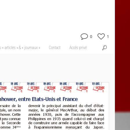
0
1
 « articles » & « journaux »
Contact
Accès privé