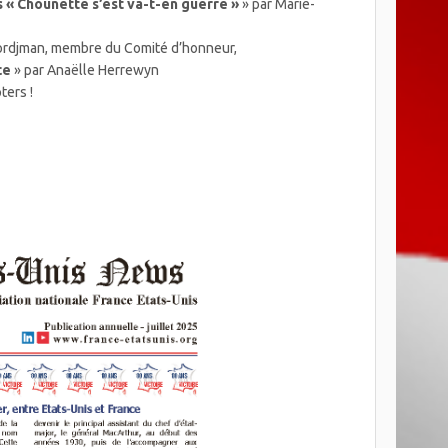
s « Chounette s’est va-t-en guerre »
» par Marie-
Tordjman, membre du Comité d’honneur,
ce
» par Anaëlle Herrewyn
ters !