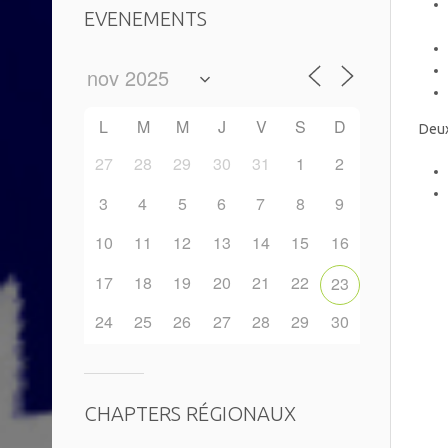
EVENEMENTS
L
M
M
J
V
S
D
Deux
27
28
29
30
31
1
2
3
4
5
6
7
8
9
10
11
12
13
14
15
16
17
18
19
20
21
22
23
24
25
26
27
28
29
30
CHAPTERS RÉGIONAUX