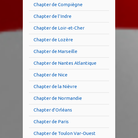
Chapter de Compiègne
Chapter de l’Indre
Chapter de Loir-et-Cher
Chapter de Lozère
Chapter de Marseille
Chapter de Nantes Atlantique
Chapter de Nice
Chapter de la Nièvre
Chapter de Normandie
Chapter d’Orléans
Chapter de Paris
Chapter de Toulon Var-Ouest