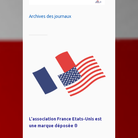
Archives des journaux
L'association France Etats-Unis est
une marque déposée ®