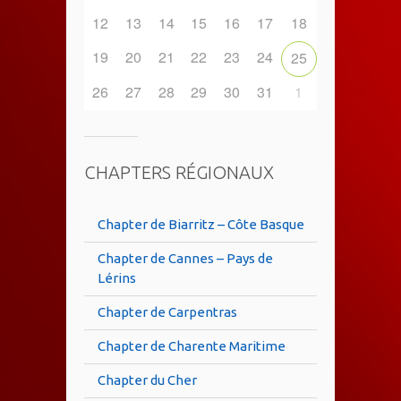
12
13
14
15
16
17
18
19
20
21
22
23
24
25
26
27
28
29
30
31
1
CHAPTERS RÉGIONAUX
Chapter de Biarritz – Côte Basque
Chapter de Cannes – Pays de
Lérins
Chapter de Carpentras
Chapter de Charente Maritime
Chapter du Cher