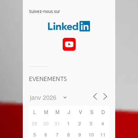
​Suivez-nous sur
EVENEMENTS
L
M
M
J
V
S
D
29
30
31
1
2
3
4
5
6
7
8
9
10
11