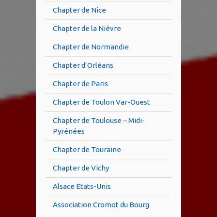
Chapter de Nice
Chapter de la Nièvre
Chapter de Normandie
Chapter d’Orléans
Chapter de Paris
Chapter de Toulon Var-Ouest
Chapter de Toulouse – Midi-
Pyrénées
Chapter de Touraine
Chapter de Vichy
Alsace Etats-Unis
Association Cromot du Bourg