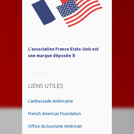
L'association France Etats-Unis est
une marque déposée ®
LIENS UTILES
L'ambassade Américaine
French American Foundation
Office du tourisme Américain