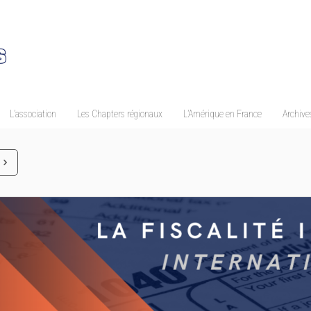
L’association
Les Chapters régionaux
L’Amérique en France
Archives