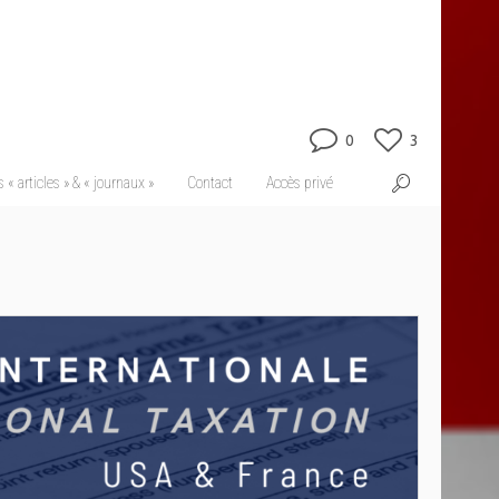
0
3
 « articles » & « journaux »
Contact
Accès privé