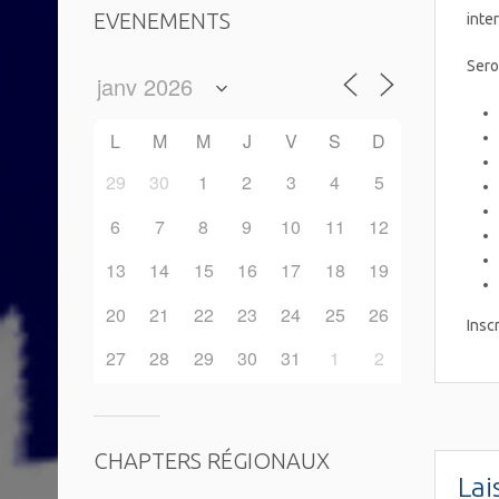
EVENEMENTS
inte
Sero
L
M
M
J
V
S
D
29
30
1
2
3
4
5
6
7
8
9
10
11
12
13
14
15
16
17
18
19
20
21
22
23
24
25
26
Insc
27
28
29
30
31
1
2
CHAPTERS RÉGIONAUX
Lai