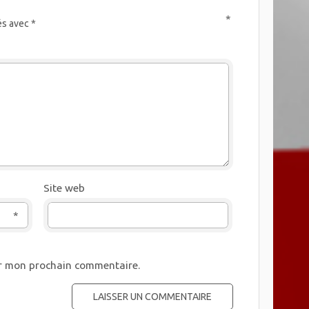
*
és avec
*
Site web
*
ur mon prochain commentaire.