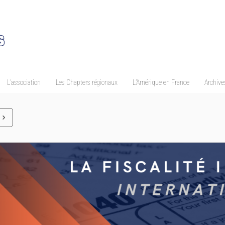
L’association
Les Chapters régionaux
L’Amérique en France
Archives