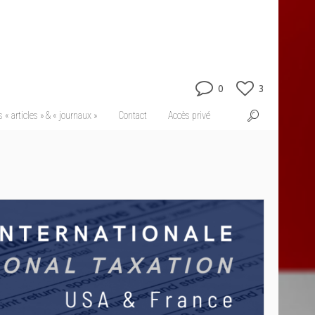
0
3
 « articles » & « journaux »
Contact
Accès privé