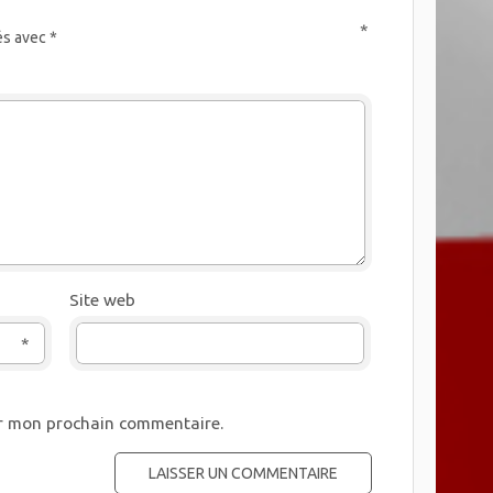
*
és avec
*
Site web
*
ur mon prochain commentaire.