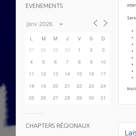
EVENEMENTS
inte
Sero
L
M
M
J
V
S
D
27
28
29
30
1
2
3
4
5
6
7
8
9
10
11
12
13
14
15
16
17
18
19
20
21
22
23
24
Insc
25
26
27
28
29
30
31
CHAPTERS RÉGIONAUX
Lai