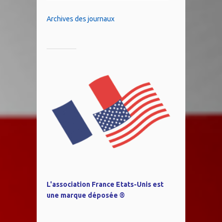
Archives des journaux
L'association France Etats-Unis est
une marque déposée ®