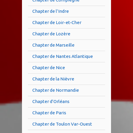
Chapter de l’Indre
Chapter de Loir-et-Cher
Chapter de Lozère
Chapter de Marseille
Chapter de Nantes Atlantique
Chapter de Nice
Chapter de la Nièvre
Chapter de Normandie
Chapter d’Orléans
Chapter de Paris
Chapter de Toulon Var-Ouest