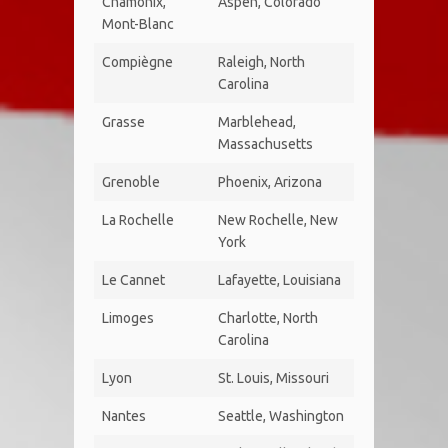
Chamonix,
Aspen, Colorado
Mont-Blanc
Compiègne
Raleigh, North
Carolina
Grasse
Marblehead,
Massachusetts
Grenoble
Phoenix, Arizona
La Rochelle
New Rochelle, New
York
Le Cannet
Lafayette, Louisiana
Limoges
Charlotte, North
Carolina
Lyon
St. Louis, Missouri
Nantes
Seattle, Washington