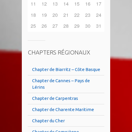
11
12
13
14
15
16
17
18
19
20
21
22
23
24
25
26
27
28
29
30
31
CHAPTERS RÉGIONAUX
Chapter de Biarritz – Côte Basque
Chapter de Cannes – Pays de
Lérins
Chapter de Carpentras
Chapter de Charente Maritime
Chapter du Cher
Chapter de Compiègne