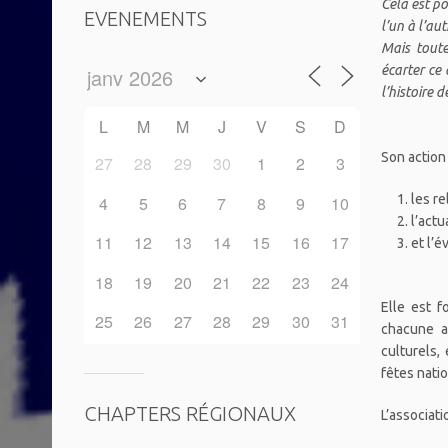
Cela est po
EVENEMENTS
l’un à l’au
Mais toute 
écarter ce 
l’histoire 
.
L
M
M
J
V
S
D
Son action
27
28
29
30
1
2
3
les re
4
5
6
7
8
9
10
l’actu
11
12
13
14
15
16
17
et l’é
18
19
20
21
22
23
24
Elle est f
25
26
27
28
29
30
31
chacune a
culturels
fêtes natio
CHAPTERS RÉGIONAUX
L’associat