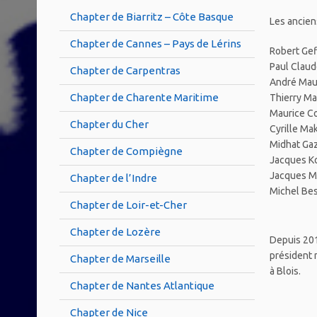
Chapter de Biarritz – Côte Basque
Les ancien
Chapter de Cannes – Pays de Lérins
Robert Gef
Paul Claud
Chapter de Carpentras
André Mau
Chapter de Charente Maritime
Thierry Ma
Maurice Co
Chapter du Cher
Cyrille Ma
Midhat Ga
Chapter de Compiègne
Jacques K
Jacques M
Chapter de l’Indre
Michel Be
Chapter de Loir-et-Cher
Chapter de Lozère
Depuis 201
président n
Chapter de Marseille
à Blois.
Chapter de Nantes Atlantique
Chapter de Nice