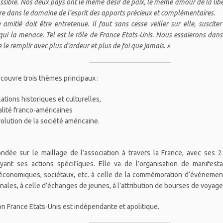
ssible. Nos deux pays ont le même désir de paix, le même amour de la libert
tre dans le domaine de l’esprit des apports précieux et complémentaires.
amitié doit être entretenue. Il faut sans cesse veiller sur elle, susciter 
qui la menace. Tel est le rôle de France Etats-Unis. Nous essaierons dans 
de le remplir avec plus d’ardeur et plus de foi que jamais. »
 couvre trois thèmes principaux :
lations historiques et culturelles,
alité franco-américaines
volution de la société américaine.
ondée sur le maillage de l’association à travers la France, avec ses 2
yant ses actions spécifiques. Elle va de l’organisation de manifest
, économiques, sociétaux, etc. à celle de la commémoration d‘événem
nales, à celle d’échanges de jeunes, à l’attribution de bourses de voyage 
ion France Etats-Unis est indépendante et apolitique.