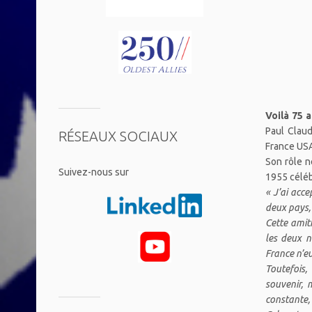
Voilà 75 
Paul Clau
RÉSEAUX SOCIAUX
France USA
Son rôle n
​Suivez-nous sur
1955 céléb
« J’ai acce
deux pays, 
Cette amiti
les deux n
France n’eu
Toutefois,
souvenir, 
constante,