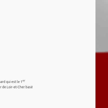
er
rd qui est le 1
er de Loir-et-Cher basé