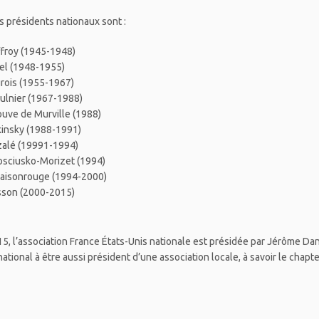
s présidents nationaux sont :
froy (1945-1948)
el (1948-1955)
rois (1955-1967)
ulnier (1967-1988)
uve de Murville (1988)
kinsky (1988-1991)
zalé (19991-1994)
osciusko-Morizet (1994)
aisonrouge (1994-2000)
sson (2000-2015)
5, l’association France États-Unis nationale est présidée par Jérôme Dana
ational à être aussi président d’une association locale, à savoir le chapt