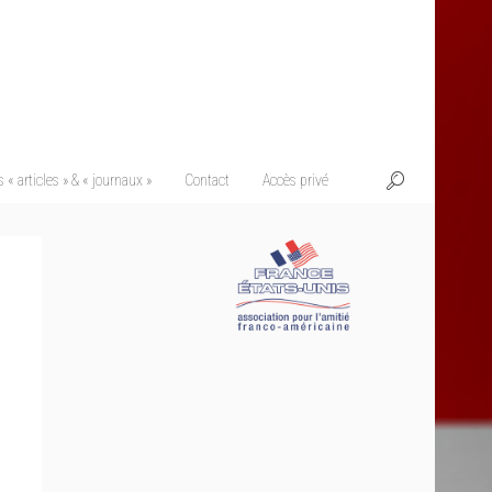
 « articles » & « journaux »
Contact
Accès privé