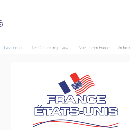
L’association
Les Chapters régionaux
L’Amérique en France
Archives