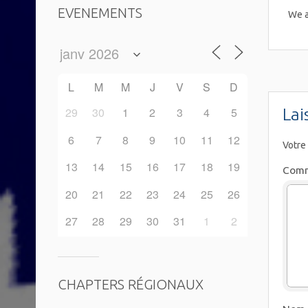
EVENEMENTS
We a
L
M
M
J
V
S
D
Lai
29
30
1
2
3
4
5
6
7
8
9
10
11
12
Votre
13
14
15
16
17
18
19
Comm
20
21
22
23
24
25
26
27
28
29
30
31
1
2
CHAPTERS RÉGIONAUX