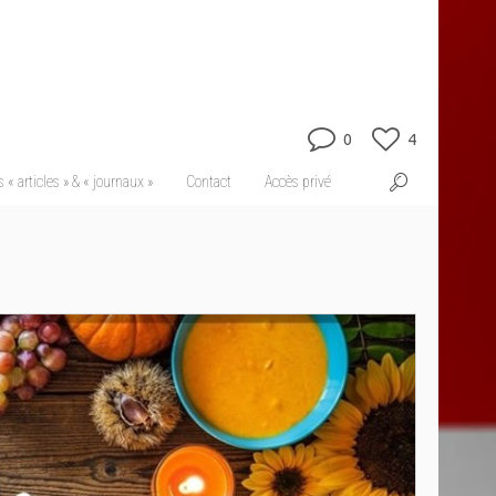
0
4
 « articles » & « journaux »
Contact
Accès privé