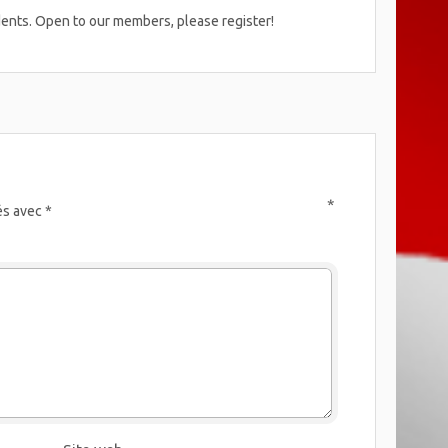
dents. Open to our members, please register!
*
és avec
*