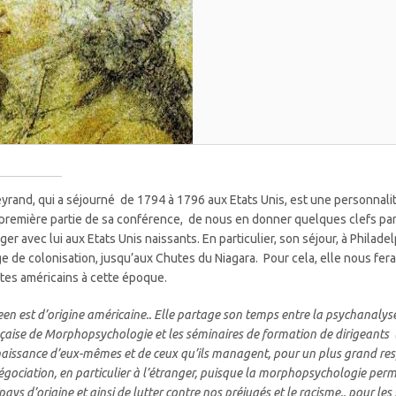
eyrand, qui a séjourné de 1794 à 1796 aux Etats Unis, est une personnal
première partie de sa conférence, de nous en donner quelques clefs pa
ger avec lui aux Etats Unis naissants. En particulier, son séjour, à Philad
ge de colonisation, jusqu’aux Chutes du Niagara. Pour cela, elle nous fe
ites américains à cette époque.
een est d’origine américaine.. Elle partage son temps entre la psychanalyse
çaise de Morphopsychologie et les séminaires de formation de dirigeants (
aissance d’eux-mêmes et de ceux qu’ils managent, pour un plus grand respe
égociation, en particulier à l’étranger, puisque la morphopsychologie per
pays d’origine et ainsi de lutter contre nos préjugés et le racisme.
, pour les