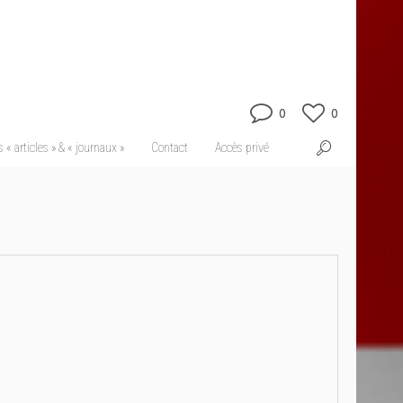
0
0
 « articles » & « journaux »
Contact
Accès privé