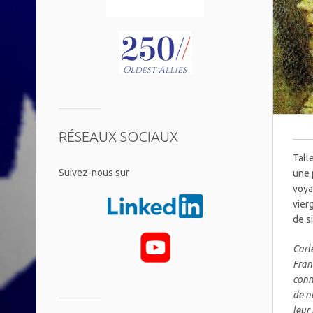
RÉSEAUX SOCIAUX
Tall
​Suivez-nous sur
une 
voya
vier
de s
Carl
Fran
conn
de n
leur 