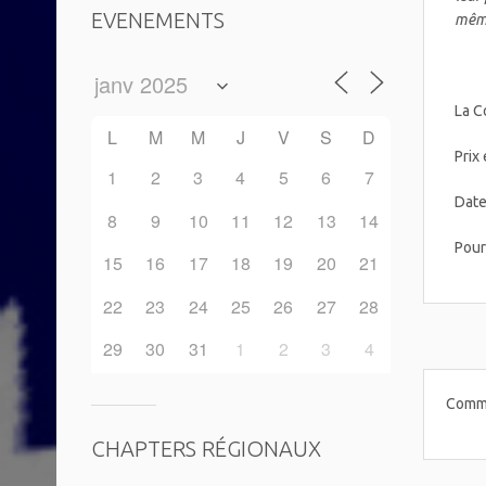
EVENEMENTS
même
La C
L
M
M
J
V
S
D
Prix
1
2
3
4
5
6
7
Date
8
9
10
11
12
13
14
Pour
15
16
17
18
19
20
21
22
23
24
25
26
27
28
29
30
31
1
2
3
4
Comme
CHAPTERS RÉGIONAUX