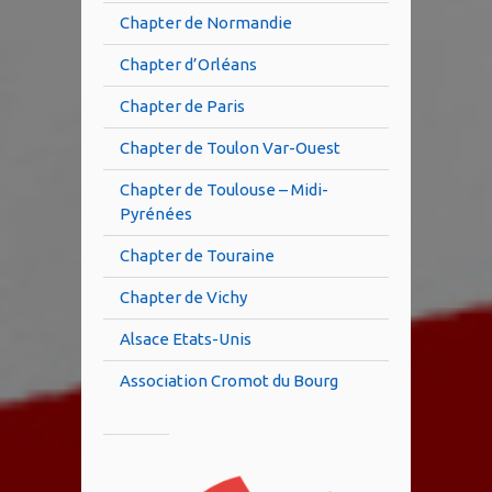
Chapter de Normandie
Chapter d’Orléans
Chapter de Paris
Chapter de Toulon Var-Ouest
Chapter de Toulouse – Midi-
Pyrénées
Chapter de Touraine
Chapter de Vichy
Alsace Etats-Unis
Association Cromot du Bourg