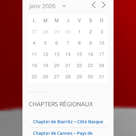
L
M
M
J
V
S
D
27
28
29
30
1
2
3
4
5
6
7
8
9
10
11
12
13
14
15
16
17
18
19
20
21
22
23
24
25
26
27
28
29
30
31
CHAPTERS RÉGIONAUX
Chapter de Biarritz – Côte Basque
Chapter de Cannes – Pays de