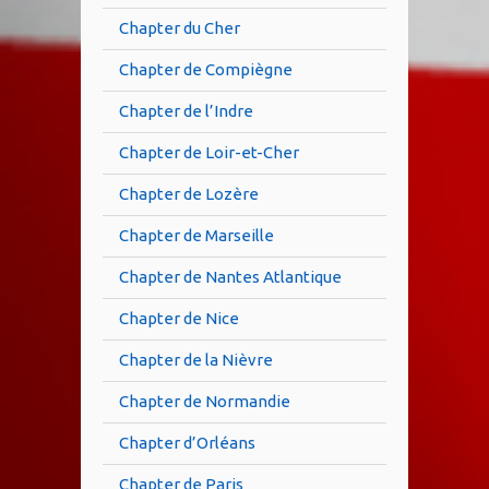
Chapter du Cher
Chapter de Compiègne
Chapter de l’Indre
Chapter de Loir-et-Cher
Chapter de Lozère
Chapter de Marseille
Chapter de Nantes Atlantique
Chapter de Nice
Chapter de la Nièvre
Chapter de Normandie
Chapter d’Orléans
Chapter de Paris