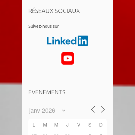
RÉSEAUX SOCIAUX
​Suivez-nous sur
EVENEMENTS
L
M
M
J
V
S
D