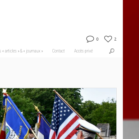
0
2
 « articles » & « journaux »
Contact
Accès privé