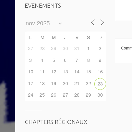
EVENEMENTS
L
M
M
J
V
S
D
27
28
29
30
31
1
2
Comme
3
4
5
6
7
8
9
10
11
12
13
14
15
16
17
18
19
20
21
22
23
24
25
26
27
28
29
30
CHAPTERS RÉGIONAUX