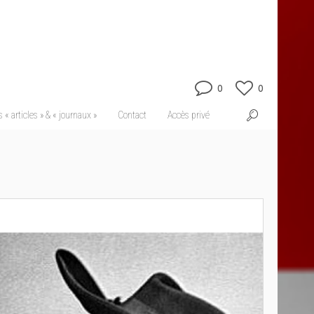
0
0
 « articles » & « journaux »
Contact
Accès privé