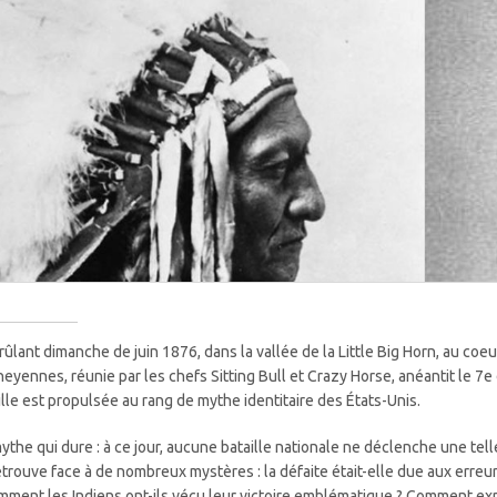
rûlant dimanche de juin 1876, dans la vallée de la Little Big Horn, au coeu
heyennes, réunie par les chefs Sitting Bull et Crazy Horse, anéantit le 7
ille est propulsée au rang de mythe identitaire des États-Unis.
ythe qui dure : à ce jour, aucune bataille nationale ne déclenche une telle
etrouve face à de nombreux mystères : la défaite était-elle due aux erre
mment les Indiens ont-ils vécu leur victoire emblématique ? Comment expl