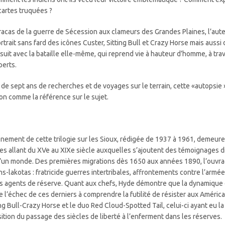
cartes truquées ?
racas de la guerre de Sécession aux clameurs des Grandes Plaines, l’au
ortrait sans fard des icônes Custer, Sitting Bull et Crazy Horse mais auss
suit avec la bataille elle-même, qui reprend vie à hauteur d’homme, à trav
perts.
t de sept ans de recherches et de voyages sur le terrain, cette «autopsi
ion comme la référence sur le sujet.
ènement de cette trilogie sur les Sioux, rédigée de 1937 à 1961, demeure
tes allant du XVe au XIXe siècle auxquelles s’ajoutent des témoignages d
d’un monde. Des premières migrations dès 1650 aux années 1890, l’ouvra
ns-lakotas : fratricide guerres intertribales, affrontements contre l’armé
es agents de réserve. Quant aux chefs, Hyde démontre que la dynamique
e l’échec de ces derniers à comprendre la futilité de résister aux Américai
ing Bull-Crazy Horse et le duo Red Cloud-Spotted Tail, celui-ci ayant eu la 
sition du passage des siècles de liberté à l’enferment dans les réserves.