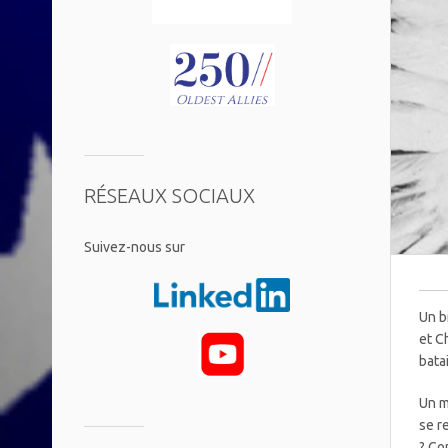
RÉSEAUX SOCIAUX
​Suivez-nous sur
Un b
et C
bata
Un m
se r
? Co