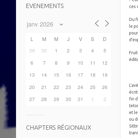
EVENEMENTS
ces 
Du f
le p
pour
L
M
M
J
V
S
D
d’ex
29
30
1
2
3
4
5
Frui
édit
6
7
8
9
10
11
12
13
14
15
16
17
18
19
L’av
20
21
22
23
24
25
26
écri
27
28
29
30
31
1
2
fin 
teto
et l
ou d
Sitt
CHAPTERS RÉGIONAUX
tran