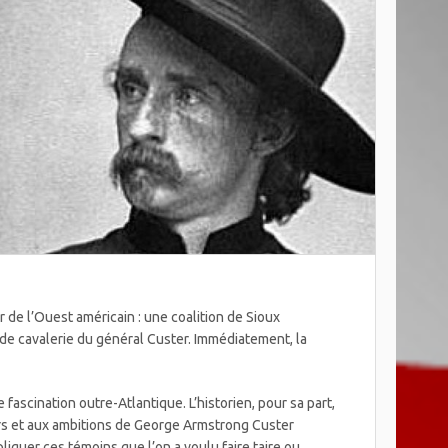
r de l’Ouest américain : une coalition de Sioux
e de cavalerie du général Custer. Immédiatement, la
 fascination outre-Atlantique. L’historien, pour sa part,
urs et aux ambitions de George Armstrong Custer
iquer ces témoins que l’on a voulu faire taire ou