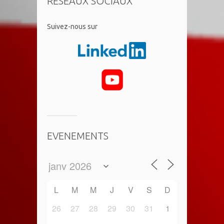
RÉSEAUX SOCIAUX
​Suivez-nous sur
EVENEMENTS
L
M
M
J
V
S
D
26
27
28
29
30
31
1