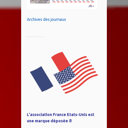
Archives des journaux
L'association France Etats-Unis est
une marque déposée ®