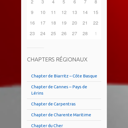
2
3
4
5
6
7
8
9
10
11
12
13
14
15
16
17
18
19
20
21
22
23
24
25
26
27
28
1
CHAPTERS RÉGIONAUX
Chapter de Biarritz – Côte Basque
Chapter de Cannes – Pays de
Lérins
Chapter de Carpentras
Chapter de Charente Maritime
Chapter du Cher