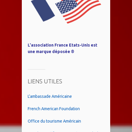
L'association France Etats-Unis est
une marque déposée ®
LIENS UTILES
L'ambassade Américaine
French American Foundation
Office du tourisme Américain