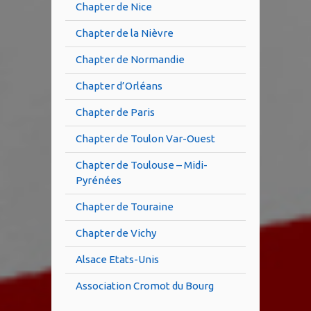
Chapter de Nice
Chapter de la Nièvre
Chapter de Normandie
Chapter d’Orléans
Chapter de Paris
Chapter de Toulon Var-Ouest
Chapter de Toulouse – Midi-
Pyrénées
Chapter de Touraine
Chapter de Vichy
Alsace Etats-Unis
Association Cromot du Bourg