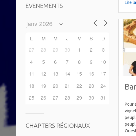
Lire l
EVENEMENTS
L
M
M
J
V
S
D
27
28
29
30
1
2
3
4
5
6
7
8
9
10
11
12
13
14
15
16
17
18
19
20
21
22
23
24
Ban
25
26
27
28
29
30
31
Pour a
vigne
peupl
peupl
CHAPTERS RÉGIONAUX
Ouest