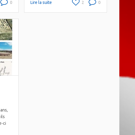
0
Lire la suite
2
0
oans,
ils
e-ci