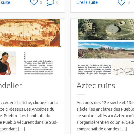
a suite
0
0
Lire la suite
0
delier
Aztec ruins
ccéder à la fiche, cliquez sur la
Au cours des 12e siècle et 13e
tte ci-dessus Les Ancêtres du
siècle, les ancêtres des Puebl
e Pueblo Les habitants du
se sont installés à « Aztec » où 
e Pueblo vécurent dans le Sud-
s’organisèrent en colonie. Cell
 pendant […]
comprenait de grandes […]