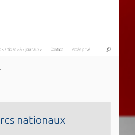
 « articles » & « journaux »
Contact
Accès privé
.
arcs nationaux