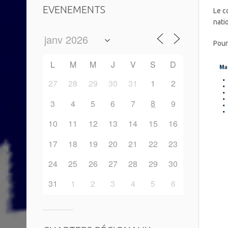
EVENEMENTS
Le c
nati
Pour
L
M
M
J
V
S
D
27
28
29
30
31
1
2
8
3
4
5
6
7
9
10
11
12
13
14
15
16
17
18
19
20
21
22
23
24
25
26
27
28
29
30
31
1
2
3
4
5
6