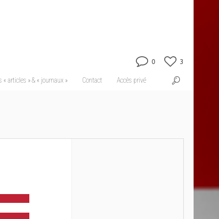
0
3
 « articles » & « journaux »
Contact
Accès privé