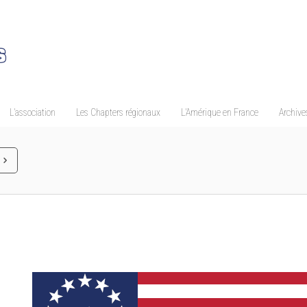
L’association
Les Chapters régionaux
L’Amérique en France
Archives