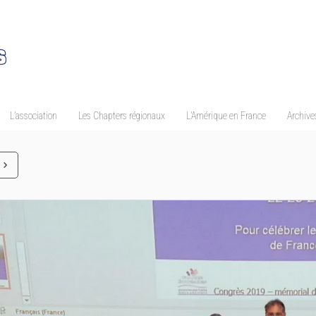
L’association
Les Chapters régionaux
L’Amérique en France
Archives