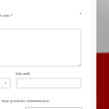
*
és avec
*
Site web
*
ur mon prochain commentaire.