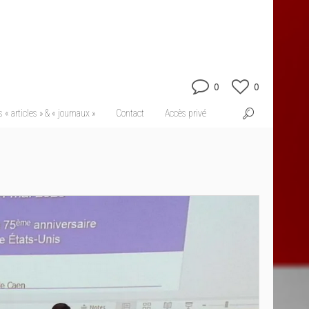
0
0
 « articles » & « journaux »
Contact
Accès privé