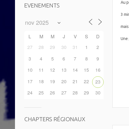
Au p
EVENEMENTS
3 mi
mais
L
M
M
J
V
S
D
Une 
27
28
29
30
31
1
2
3
4
5
6
7
8
9
10
11
12
13
14
15
16
17
18
19
20
21
22
23
24
25
26
27
28
29
30
CHAPTERS RÉGIONAUX