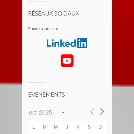
RÉSEAUX SOCIAUX
​Suivez-nous sur
EVENEMENTS
L
M
M
J
V
S
D