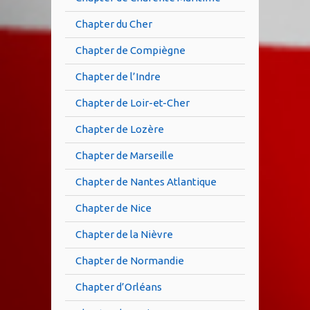
Chapter du Cher
Chapter de Compiègne
Chapter de l’Indre
Chapter de Loir-et-Cher
Chapter de Lozère
Chapter de Marseille
Chapter de Nantes Atlantique
Chapter de Nice
Chapter de la Nièvre
Chapter de Normandie
Chapter d’Orléans